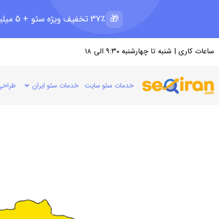
🎁
37٪ تخفیف ویژه سئو + 5 میلیون رپرتاژ رایگان؛ ظرفیت 11 از 15
ساعات کاری | شنبه تا چهارشنبه ۹:۳۰ الی ۱۸
خدمات سئو سایت
خدمات سئو ایران
طراحی