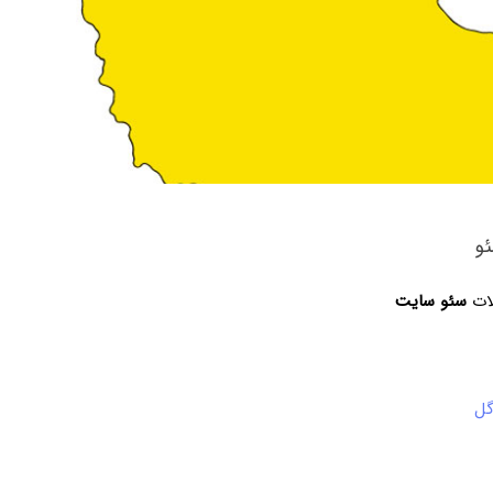
و
لات
سئو سایت
گل