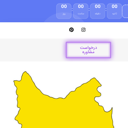
00
00
00
00
:
:
:
ثانیه
دقیقه
ساعت
روز
درخواست
مشاوره