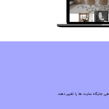
Helpful Content ،Core Update و Spam Update می توانند در مدت کوتاهی جایگاه سایت ها را تغییر دهند.