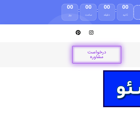
00
00
00
00
:
:
:
ثانیه
دقیقه
ساعت
روز
درخواست
مشاوره