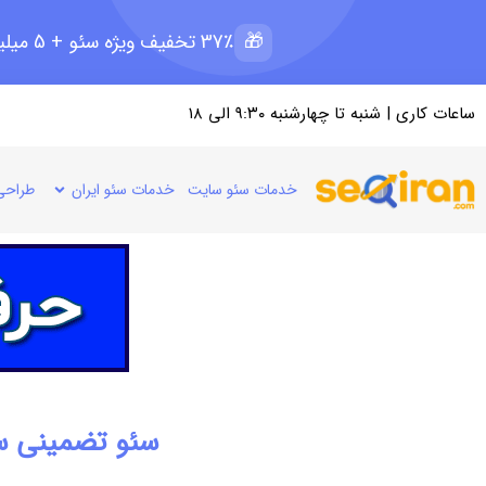
🎁
37٪ تخفیف ویژه سئو + 5 میلیون رپرتاژ رایگان؛ ظرفیت 11 از 15
ساعات کاری | شنبه تا چهارشنبه ۹:۳۰ الی ۱۸
خدمات سئو سایت
خدمات سئو ایران
طراحی
سئو تضمینی س