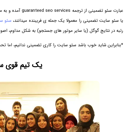
عبارت سئو تضمینی از ترجمه guaranteed seo services آمده و به مفهوم بهینه سازی سایت برای موتور های جستجو به صورت تضمینی و 100% می باشد.
یا سئو سایت تضمینی را معمولا یک جمله ی فریبنده میدانند،
سئو س
رتبه در نتایج گوگل (یا سایر موتور های جستجو) به شکل مداوم، اصول
*بنابراین شاید خوب باشد سئو سایت را کاری تضمینی ندانیم، اما تحت
یک تیم قوی سئ