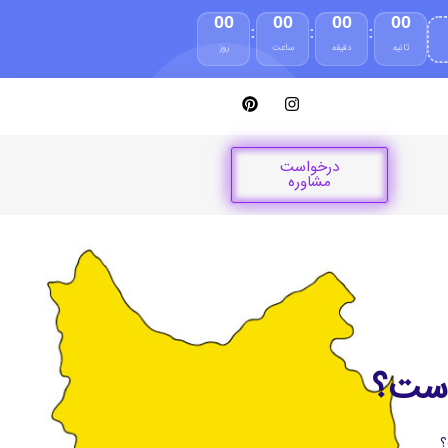
00
00
00
00
:
:
:
ثانیه
دقیقه
ساعت
روز
درخواست
مشاوره
 است؟
؟