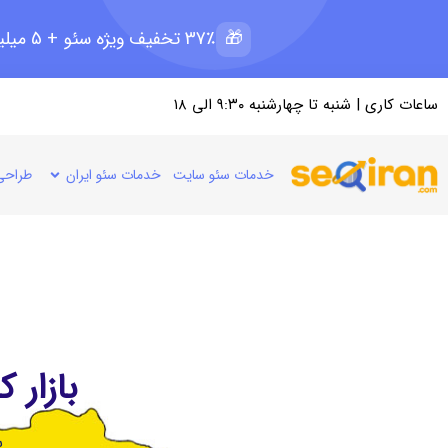
🎁
37٪ تخفیف ویژه سئو + 5 میلیون رپرتاژ رایگان؛ ظرفیت 11 از 15
ساعات کاری | شنبه تا چهارشنبه ۹:۳۰ الی ۱۸
خدمات سئو سایت
خدمات سئو ایران
طراحی
بازار 
س