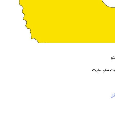
و
لات
سئو سایت
گل