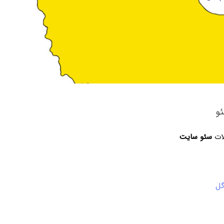
و
لات
سئو سایت
گل