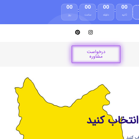
00
00
00
00
:
:
:
ثانیه
دقیقه
ساعت
روز
درخواست
مشاوره
نتخاب کنید
ب کنید