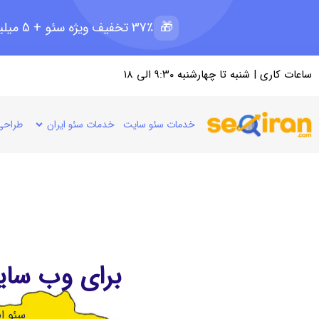
🎁
37٪ تخفیف ویژه سئو + 5 میلیون رپرتاژ رایگان؛ ظرفیت 11 از 15
ساعات کاری | شنبه تا چهارشنبه ۹:۳۰ الی ۱۸
خدمات سئو سایت
خدمات سئو ایران
طراحی
برای وب سای
سئو ای