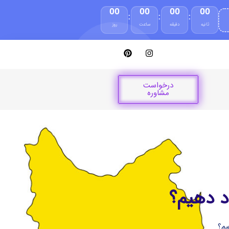
00
00
00
00
:
:
:
ثانیه
دقیقه
ساعت
روز
درخواست
مشاوره
د دهیم؟
یم؟