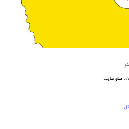
و
لات
سئو سایت
گل