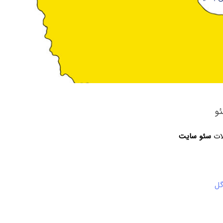
و
لات
سئو سایت
گل