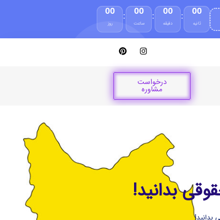
00
00
00
00
:
:
:
ثانیه
دقیقه
ساعت
روز
درخواست
مشاوره
قوقی بدانید!
 بدانید!