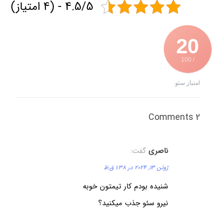
4.5/5 - (4 امتیاز)
2
از سئو
ناصری
گفت:
ژوئن 13, 2024 در 1:38 ق.ظ
شنیده بودم کار تیمتون خوبه
نیرو سئو جذب میکنید؟