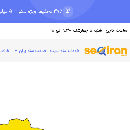
🎁
37٪ تخفیف ویژه سئو + 5 میلیون رپرتاژ رایگان؛ ظرفیت 11 از 15
ساعات کاری | شنبه تا چهارشنبه ۹:۳۰ الی ۱۸
خدمات سئو سایت
خدمات سئو ایران
طراحی