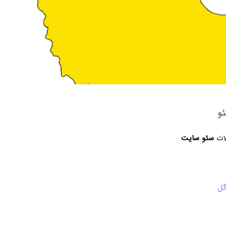
و
لات
سئو سایت
گل