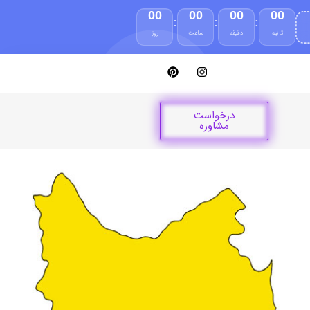
00
00
00
00
:
:
:
ثانیه
دقیقه
ساعت
روز
درخواست
مشاوره