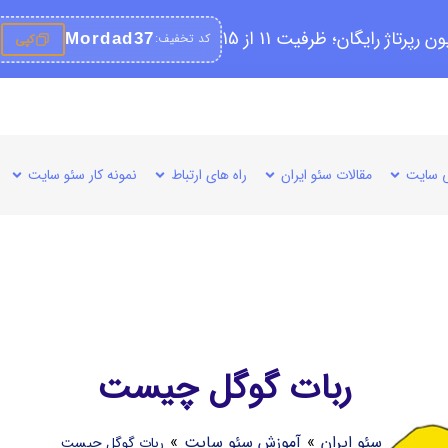
کد تخفیف:
Mordad37
کپی
 سایت
مقالات سئو ایران
راه های ارتباط
نمونه کار سئو سایت
ربات گوگل چیست
سئو ایران
»
آموزش سئو سایت
»
ربات گوگل چیست