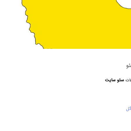
و
لات
سئو سایت
گل