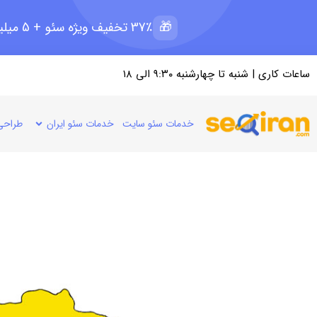
🎁
37٪ تخفیف ویژه سئو + 5 میلیون رپرتاژ رایگان؛ ظرفیت 11 از 15
ساعات کاری | شنبه تا چهارشنبه ۹:۳۰ الی ۱۸
خدمات سئو سایت
خدمات سئو ایران
طراحی