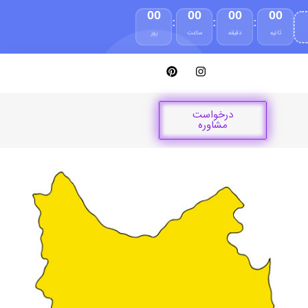
00
00
00
00
:
:
:
ثانیه
دقیقه
ساعت
روز
درخواست
مشاوره