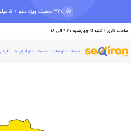
🎁
37٪ تخفیف ویژه سئو + 5 میلیون رپرتاژ رایگان؛ ظرفیت 11 از 15
ساعات کاری | شنبه تا چهارشنبه ۹:۳۰ الی ۱۸
خدمات سئو سایت
خدمات سئو ایران
طراحی