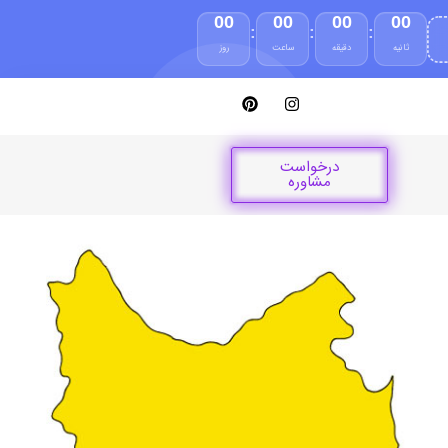
00
00
00
00
:
:
:
ثانیه
دقیقه
ساعت
روز
درخواست
مشاوره