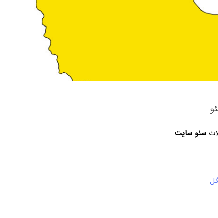
و
لات
سئو سایت
گل