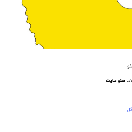
و
لات
سئو سایت
گل