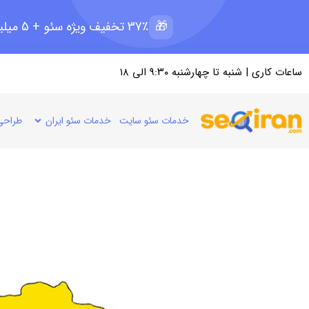
🎁
37٪ تخفیف ویژه سئو + 5 میلیون رپرتاژ رایگان؛ ظرفیت 11 از 15
ساعات کاری | شنبه تا چهارشنبه ۹:۳۰ الی ۱۸
خدمات سئو سایت
خدمات سئو ایران
طراحی