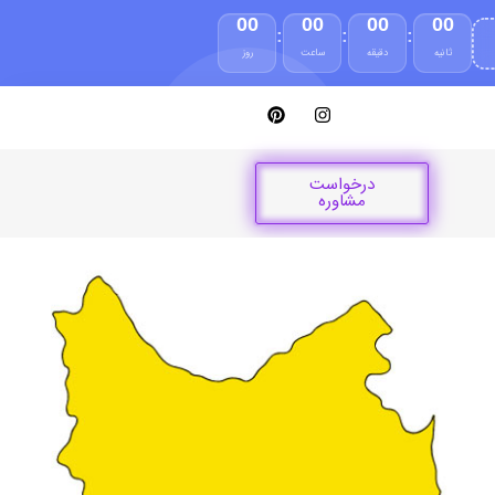
00
00
00
00
:
:
:
ثانیه
دقیقه
ساعت
روز
درخواست
مشاوره