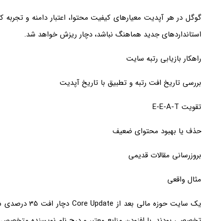
گوگل در هر آپدیت معیارهای کیفیت محتوا، اعتبار دامنه و تجربه ک
استانداردهای جدید هماهنگ نباشد، دچار ریزش خواهد شد.
راهکار بازیابی رتبه سایت
بررسی تاریخ افت رتبه و تطبیق با تاریخ آپدیت
تقویت E-E-A-T
حذف یا بهبود محتوای ضعیف
بروزرسانی مقالات قدیمی
مثال واقعی
یک سایت حوزه مالی
تخصصی بودند. با افزودن منابع معتبر و درج نام نویسنده متخصص، رتبه ها طی 6 