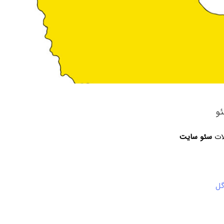
و
لات
سئو سایت
گل