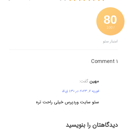
80
/ 100
امتیاز سئو
1 Comment
مهین
گفت:
فوریه 7, 2023 در 1:30 ق.ظ
سئو سایت وردپرس خیلی راحت تره
دیدگاهتان را بنویسید