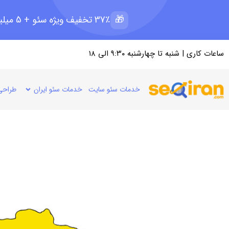
🎁
37٪ تخفیف ویژه سئو + 5 میلیون رپرتاژ رایگان؛ ظرفیت 11 از 15
ساعات کاری | شنبه تا چهارشنبه ۹:۳۰ الی ۱۸
خدمات سئو سایت
خدمات سئو ایران
طراحی