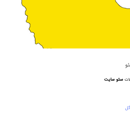
و
لات
سئو سایت
گل