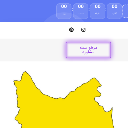
00
00
00
00
:
:
:
ثانیه
دقیقه
ساعت
روز
درخواست
مشاوره