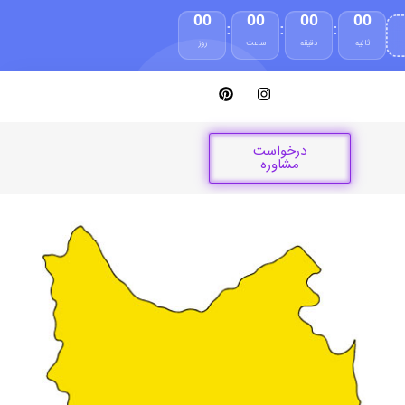
00
00
00
00
:
:
:
ثانیه
دقیقه
ساعت
روز
درخواست
مشاوره