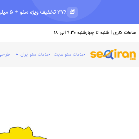
🎁
37٪ تخفیف ویژه سئو + 5 میلیون رپرتاژ رایگان؛ ظرفیت 11 از 15
ساعات کاری | شنبه تا چهارشنبه ۹:۳۰ الی ۱۸
خدمات سئو سایت
خدمات سئو ایران
طراحی