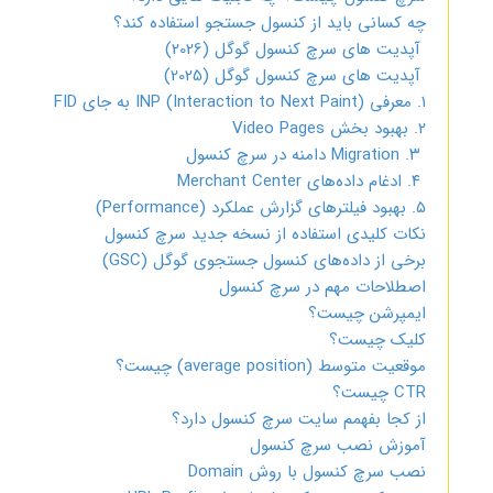
چه کسانی باید از کنسول جستجو استفاده کند؟
آپدیت های سرچ کنسول گوگل (2026)
آپدیت های سرچ کنسول گوگل (2025)
۱. معرفی INP (Interaction to Next Paint) به جای FID
۲. بهبود بخش Video Pages
۳. Migration دامنه در سرچ کنسول
۴. ادغام داده‌های Merchant Center
۵. بهبود فیلترهای گزارش عملکرد (Performance)
نکات کلیدی استفاده از نسخه جدید سرچ کنسول
برخی از داده‌های کنسول جستجوی گوگل (GSC)
اصطلاحات مهم در سرچ کنسول
ایمپرشن چیست؟
کلیک چیست؟
موقعیت متوسط (average position)​​ چیست؟
CTR چیست؟
از کجا بفهمم سایت سرچ کنسول دارد؟
آموزش نصب سرچ کنسول
نصب سرچ کنسول با روش Domain