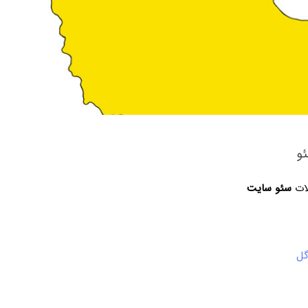
و
لات
سئو سایت
گل