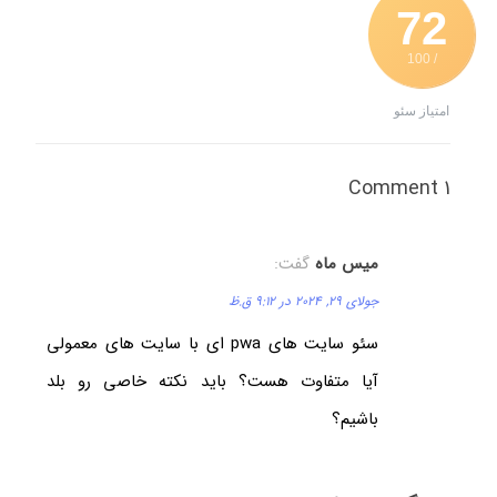
72
/ 100
امتیاز سئو
1 Comment
میس ماه
گفت:
جولای 29, 2024 در 9:12 ق.ظ
سئو سایت های pwa ای با سایت های معمولی
آیا متفاوت هست؟ باید نکته خاصی رو بلد
باشیم؟