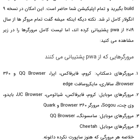
build بگیرید و تمام اپلیکیشن شما حاضر است. این امکان در نسخه 9
انگولار کامل تر شد. نکته دیگه اینکه میشه گفت تمام مروگر ها از سال
2019 از pwa پشتیبانی کرده اند، اما لیست کامل مرورگرها را در زیر
مشاهده می کنید:
مرورگرهایی که از pwa پشتیبانی می کنند
مرورگر‌های دسکتاپ: کروم، فایرفاکس، اپرا، QQ Browser و 360
Browser، سافاری، مایکروسافت edge
مرورگر‌های موبایل: کروم، فایرفاکس، شیائومی، UC Browser، بایدو،
وی چت، Sogou، مرورگر 360 Browser و Quark
مرورگر‌های موبایل: سامسونگ، QQ Browser
مرورگر‌های موبایل: Cheetah
خلاصه هر مرورگی که هنوز ساپورت نکرده داغونه.