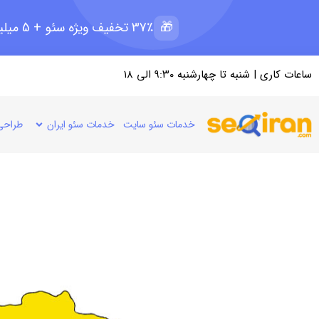
🎁
37٪ تخفیف ویژه سئو + 5 میلیون رپرتاژ رایگان؛ ظرفیت 11 از 15
ساعات کاری | شنبه تا چهارشنبه ۹:۳۰ الی ۱۸
خدمات سئو سایت
خدمات سئو ایران
طراحی