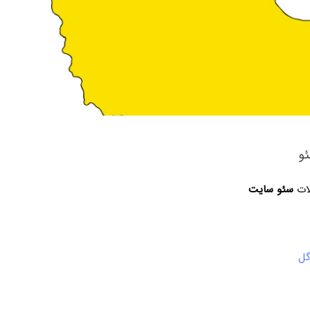
و
لات
سئو سایت
گل