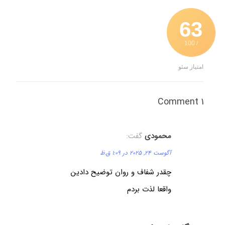
63
/ 100
امتیاز سئو
1 Comment
محمودی
گفت:
آگوست 24, 2025 در 1:09 ق.ظ
چقدر شفاف و روان توضیح دادین
واقعا لذت بردم