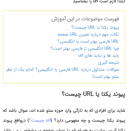
ابتدا لازم است url را بشناسید
فهرست موضوعات در این آموزش
پیوند یکتا یا URL چیست؟
نکات مهم درباره تعیین URL صفحه
URL فارسی بهتر است یا انگلیسی؟
چرا URL انگلیسی از فارسی بهتر است؟
باید ها و نباید های url
نتیجه گیری
سوالات متداول درباره URL فارسی یا انگلیسی؟ کدام یک از نظر
سئو بهتر است!
پیوند یکتا یا URL چیست؟
شاید برای افرادی که به تازگی وارد حوزه سئو شده اند، سوال باشد که
پیوند یکتا چیست و چه مفهومی دارد؟ {
url چیست؟
} درواقع پیوند
یکتا آدرس سایت به همراه نام یا عنوان صفحه ی مشخصی می باشد