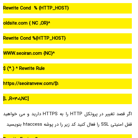
Rewrite Cond % {HTTP_HOST}
^oldsite.com { NC ,OR}
Rewrite Cond %{HTTP_HOST}
^WWW.seoiran.com {NC}
Rewrite Rule ^ (.*) $
https://seoiranvew.com/$1
[L ,R=301,NC]
اگر قصد تغییر در پروتکل HTTP را به HTTPS دارید و می خواهید
قفل امنیتی SSL را فعال کنید کد زیر را در پوشه htaccess بنویسید