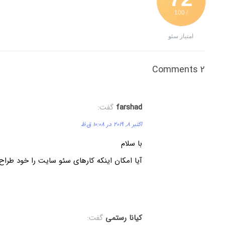
/ 100
امتیاز سئو
2 Comments
farshad
گفت:
اکتبر 8, 2019 در 10:08 ق.ظ
با سلام
آیا امکان اینکه کارهای سئو سایت را خود طراح
کیانا رستمی
گفت: