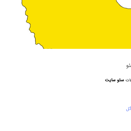
و
لات
سئو سایت
گل