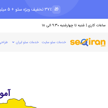
🎁
37٪ تخفیف ویژه سئو + 5 میلیون رپرتاژ رایگان؛ ظرفیت 11 از 15
ساعات کاری | شنبه تا چهارشنبه ۹:۳۰ الی ۱۸
خدمات سئو سایت
خدمات سئو ایران
طراحی
آمو