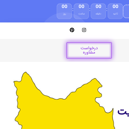
00
00
00
00
:
:
:
ثانیه
دقیقه
ساعت
روز
درخواست
مشاوره
یت