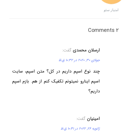
امتیاز سئو
2 Comments
ارسلان محمدی
گفت:
جولای 30, 2020 در 10:32 ق.ظ
چند نوع اسپم داریم در کل؟ متن اسپم، سایت
اسپم اینارو نمیتونم تکفیک کنم از هم. بازم اسپم
داریم؟
امینیان
گفت:
ژانویه 26, 2022 در 10:41 ق.ظ