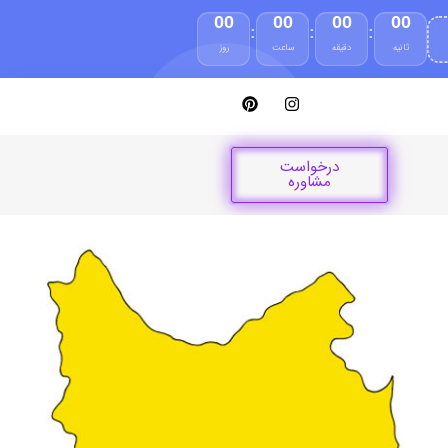
00
00
00
00
:
:
:
ثانیه
دقیقه
ساعت
روز
درخواست
مشاوره