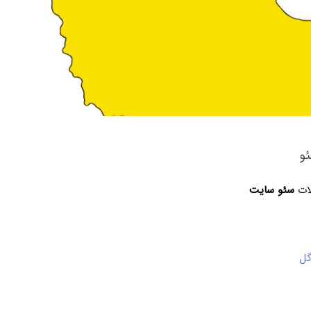
و
لات
سئو سایت
گل