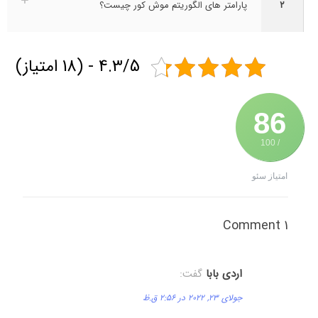
۲
پارامتر های الگوریتم موش کور چیست؟
4.3/5 - (18 امتیاز)
86
/ 100
امتیاز سئو
1 Comment
اردی بابا
گفت:
جولای 23, 2022 در 2:56 ق.ظ