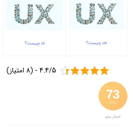
ux چیست؟
ui چیست؟
4.4/5 - (8 امتیاز)
73
/ 100
امتیاز سئو