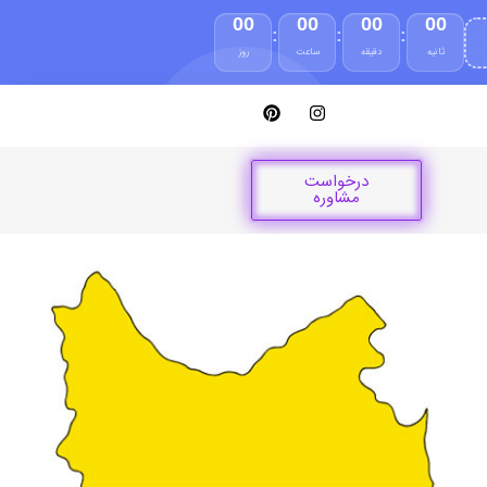
00
00
00
00
:
:
:
ثانیه
دقیقه
ساعت
روز
درخواست
مشاوره