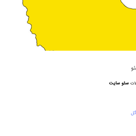
و
لات
سئو سایت
گل