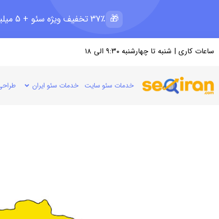
🎁
37٪ تخفیف ویژه سئو + 5 میلیون رپرتاژ رایگان؛ ظرفیت 11 از 15
ساعات کاری | شنبه تا چهارشنبه ۹:۳۰ الی ۱۸
خدمات سئو سایت
خدمات سئو ایران
طراحی