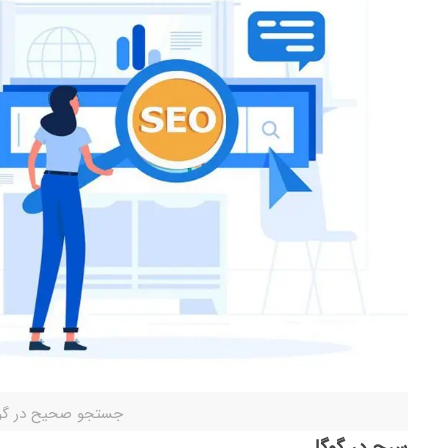
جستجو صحیح در گو
سرچ در گوگل