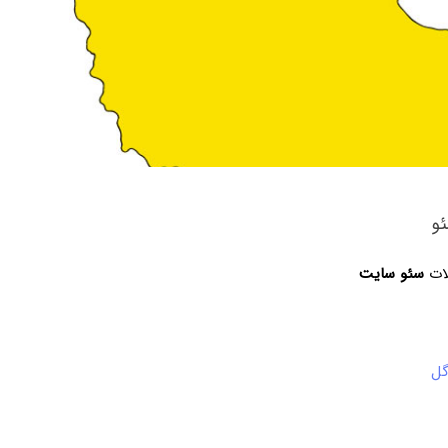
و
لات
سئو سایت
گل