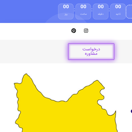
00
00
00
00
:
:
:
ثانیه
دقیقه
ساعت
روز
درخواست
مشاوره