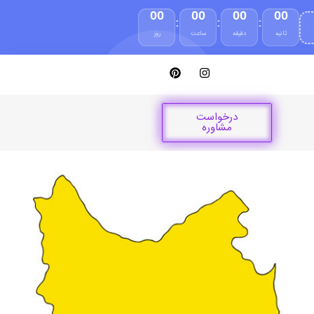
00
00
00
00
:
:
:
ثانیه
دقیقه
ساعت
روز
درخواست
مشاوره