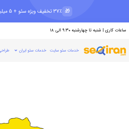
🎁
37٪ تخفیف ویژه سئو + 5 میلیون رپرتاژ رایگان؛ ظرفیت 11 از 15
ساعات کاری | شنبه تا چهارشنبه ۹:۳۰ الی ۱۸
خدمات سئو سایت
خدمات سئو ایران
طراحی