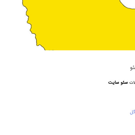
و
لات
سئو سایت
گل