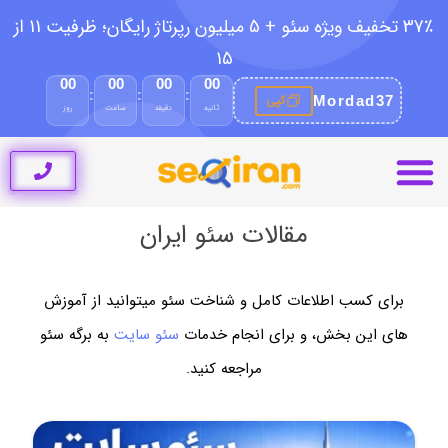
37٪ تخفیف ویژه سئو + 5 میلیون رپرتاژ رایگان؛ ظرفیت 11 از
15
00
00
00
00
:
:
:
کپی
Mordad37
ثانیه
دقیقه
ساعت
روز
خدمات سئو ایران
مقالات سئو ایران
راه های ارتباط
خدمات سئو سایت
طراحی سایت
نمونه کار سئو سایت
مقالات سئو ایران
برای کسب اطلاعات کامل و شناخت سئو میتوانید از آموزش
های این بخش، و برای انجام خدمات
سئو سایت
به برگه سئو
مراجعه کنید.