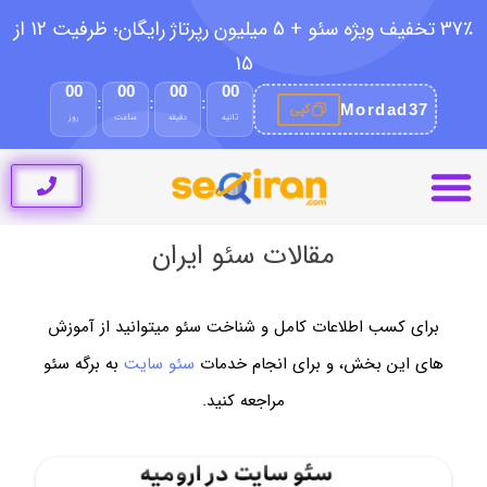
37٪ تخفیف ویژه سئو + 5 میلیون رپرتاژ رایگان؛ ظرفیت 12 از
15
00
00
00
00
:
:
:
کپی
Mordad37
ثانیه
دقیقه
ساعت
روز
خدمات سئو ایران
مقالات سئو ایران
راه های ارتباط
خدمات سئو سایت
طراحی سایت
نمونه کار سئو سایت
مقالات سئو ایران
برای کسب اطلاعات کامل و شناخت سئو میتوانید از آموزش
های این بخش، و برای انجام خدمات
سئو سایت
به برگه سئو
مراجعه کنید.