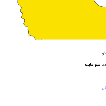
و
لات
سئو سایت
گل