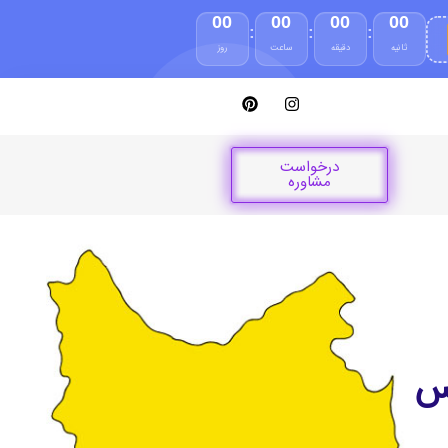
00
00
00
00
:
:
:
ثانیه
دقیقه
ساعت
روز
درخواست
مشاوره
رس