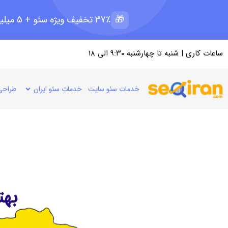
🎁
37٪ تخفیف ویژه سئو + 5 میلیون رپرتاژ رایگان؛ ظرفیت 12 از 15
ساعات کاری | شنبه تا چهارشنبه ۹:۳۰ الی ۱۸
خدمات سئو سایت
خدمات سئو ایران
طراحی
بهت