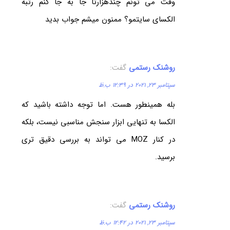
وقت می تونم چندهزارتا جا به جا کنم رتبه
الکسای سایتمو؟ ممنون میشم جواب بدید
روشنک رستمی
گفت:
سپتامبر 23, 2021 در 12:39 ب.ظ
بله همینطور هست. اما توجه داشته باشید که
الکسا به تنهایی ابزار سنجش مناسبی نیست، بلکه
در کنار MOZ می تواند به بررسی دقیق تری
برسید.
روشنک رستمی
گفت:
سپتامبر 23, 2021 در 12:42 ب.ظ