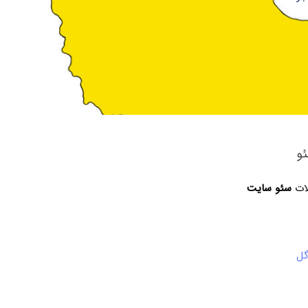
و
لات
سئو سایت
گل