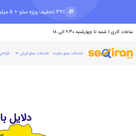
🎁
37٪ تخفیف ویژه سئو + 5 میلیون رپرتاژ رایگان؛ ظرفیت 11 از 15
ساعات کاری | شنبه تا چهارشنبه ۹:۳۰ الی ۱۸
خدمات سئو سایت
خدمات سئو ایران
طراحی
دلایل ب
سئ