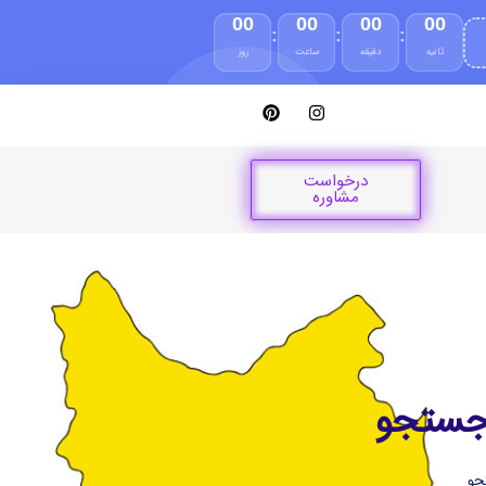
00
00
00
00
:
:
:
ثانیه
دقیقه
ساعت
روز
درخواست
مشاوره
 جستجو
جو