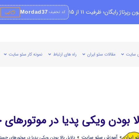
کد تخفیف:
Mordad37
کپی
 سایت
مقالات سئو ایران
راه های ارتباط
نمونه کار سئو سایت
الا بودن ويكی پديا در موتورهای
و ایران
»
آموزش سئو سایت
»
دلایل بالا بودن ويكی پديا در موتورهای جست