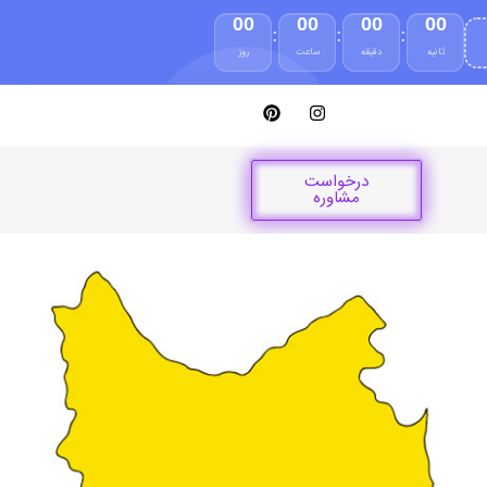
00
00
00
00
:
:
:
ثانیه
دقیقه
ساعت
روز
درخواست
مشاوره