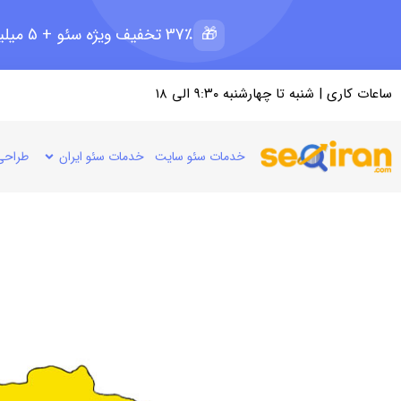
🎁
37٪ تخفیف ویژه سئو + 5 میلیون رپرتاژ رایگان؛ ظرفیت 11 از 15
ساعات کاری | شنبه تا چهارشنبه ۹:۳۰ الی ۱۸
خدمات سئو سایت
خدمات سئو ایران
طراحی