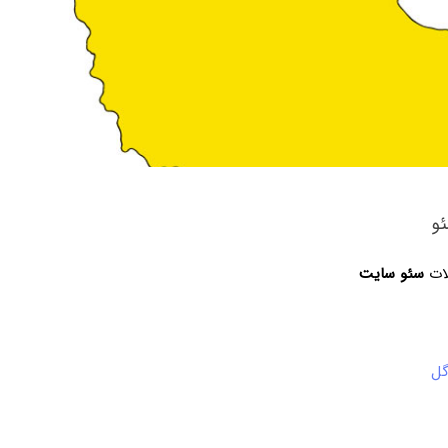
و
لات
سئو سایت
گل