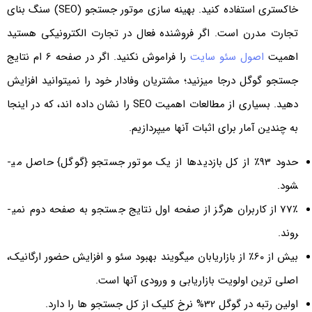
خاکستری استفاده کنید. بهینه سازی موتور جستجو (SEO) سنگ بنای
تجارت مدرن است. اگر فروشنده فعال در تجارت الکترونیکی هستید
اهمیت
اصول سئو سایت
را فراموش نکنید. اگر در صفحه 6 ام نتایج
جستجو گوگل درجا می­زنید؛ مشتریان وفادار خود را نمی­توانید افزایش
دهید. بسیاری از مطالعات اهمیت SEO را نشان داده اند، که در اینجا
به چندین آمار برای اثبات آن­ها می­پردازیم.
حدود 93٪ از کل بازدیدها از یک موتور جستجو {گوگل} حاصل می­
شود.
77٪ از کاربران هرگز از صفحه اول نتایج جستجو به صفحه دوم نمی­
روند.
بیش از 60٪ از بازاریابان می­گویند بهبود سئو و افزایش حضور ارگانیک،
اصلی­ ترین اولویت بازاریابی و ورودی آن­ها است.
اولین رتبه در گوگل 32% نرخ کلیک از کل جستجو ها را دارد.