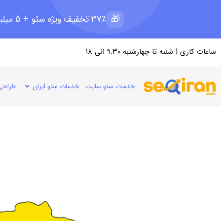
🎁
37٪ تخفیف ویژه سئو + 5 میلیون رپرتاژ رایگان؛ ظرفیت 11 از 15
ساعات کاری | شنبه تا چهارشنبه ۹:۳۰ الی ۱۸
خدمات سئو سایت
خدمات سئو ایران
طراحی