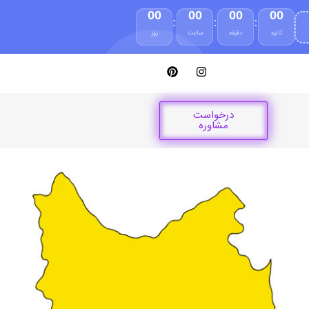
00
00
00
00
:
:
:
ثانیه
دقیقه
ساعت
روز
درخواست
مشاوره