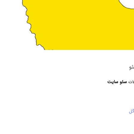
و
لات
سئو سایت
گل