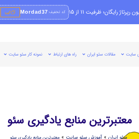
کد تخفیف:
Mordad37
کپی
 سایت
مقالات سئو ایران
راه های ارتباط
نمونه کار سئو سایت
معتبرترین منابع یادگیری سئو
سئو ایران
»
آموزش سئو سایت
»
معتبرترین منابع یادگیری سئو