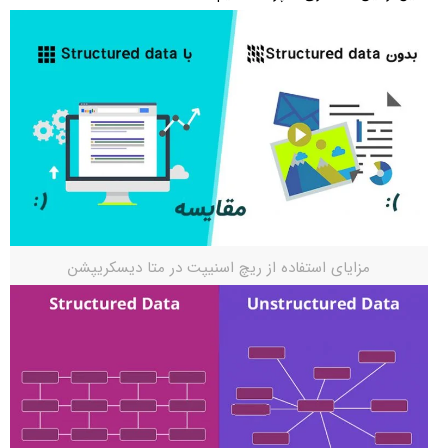
مزایای استفاده از ریچ اسنیپت در متا دیسکریپشن