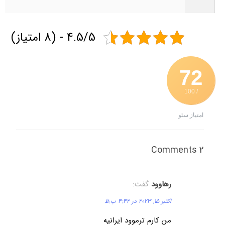
4.5/5 - (8 امتیاز)
72
/ 100
امتیاز سئو
2 Comments
رهاوود
گفت:
اکتبر 15, 2023 در 4:42 ب.ظ
من کارم ترموود ایرانیه