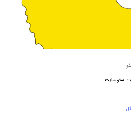
و
لات
سئو سایت
گل