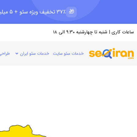
🎁
37٪ تخفیف ویژه سئو + 5 میلیون رپرتاژ رایگان؛ ظرفیت 11 از 15
ساعات کاری | شنبه تا چهارشنبه ۹:۳۰ الی ۱۸
خدمات سئو سایت
خدمات سئو ایران
طراحی