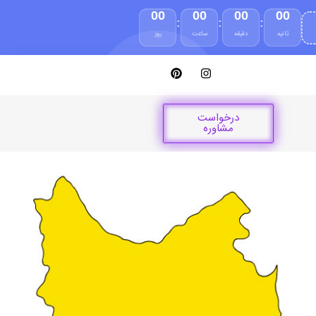
00
00
00
00
:
:
:
ثانیه
دقیقه
ساعت
روز
درخواست
مشاوره